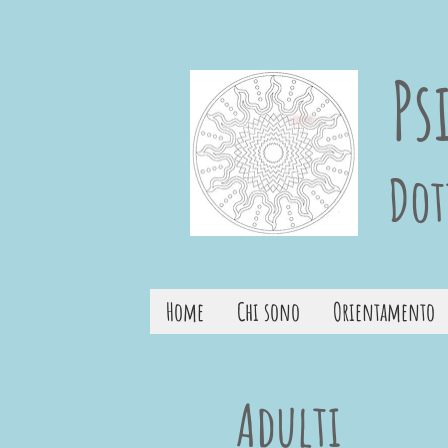
Ps
Dot
Home
Chi sono
Orientamento
Adulti