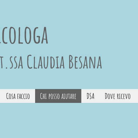
icologa
t.ssa Claudia Besana
Cosa faccio
Chi posso aiutare
DSA
Dove ricevo