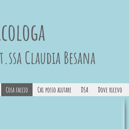
icologa
t.ssa Claudia Besana
Cosa faccio
Chi posso aiutare
DSA
Dove ricevo