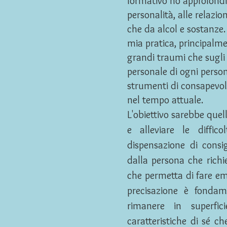
formativo ho approfondit
personalità, alle relazio
che da alcol e sostanze.
mia pratica, principalme
grandi traumi che sugli s
personale di ogni perso
strumenti di consapevole
nel tempo attuale.
L'obiettivo sarebbe quel
e alleviare le diffic
dispensazione di consig
dalla persona che rich
che permetta di fare em
precisazione è fondam
rimanere in superfic
caratteristiche di sé c