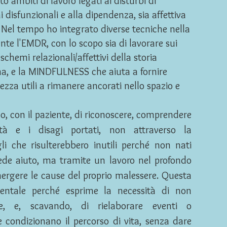
o ambiti di lavoro legati ai disturbi di
ni disfunzionali e alla dipendenza, sia affettiva
 Nel tempo ho integrato diverse tecniche nella
nte l'EMDR, con lo scopo sia di lavorare sui
chemi relazionali/affettivi della storia
na, e la MINDFULNESS che aiuta a fornire
zza utili a rimanere ancorati nello spazio e
lo, con il paziente, di riconoscere, comprendere
oltà e i disagi portati, non attraverso la
li che risulterebbero inutili perché non nati
iede aiuto, ma tramite un lavoro nel profondo
ergere le cause del proprio malessere. Questa
entale perché esprime la necessità di non
ie, e, scavando, di rielaborare eventi o
he condizionano il percorso di vita, senza dare