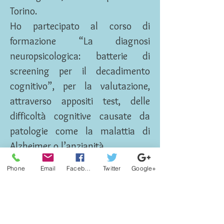
Torino.
Ho partecipato al corso di
formazione “La diagnosi
neuropsicologica: batterie di
screening per il decadimento
cognitivo”, per la valutazione,
attraverso appositi test, delle
difficoltà cognitive causate da
patologie come la malattia di
Alzheimer o l’anzianità.
Ho partecipato al corso
Phone
Email
Facebook
Twitter
Google+
“Prevenzione e trattamento della
depressione post-partum” c/o
A.O. Niguarda Cà Granda.