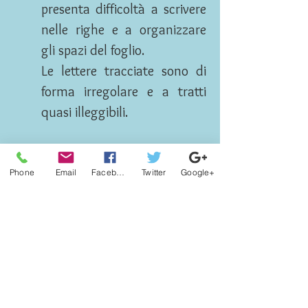
presenta difficoltà a scrivere
nelle righe e a organizzare
gli spazi del foglio.
Le lettere tracciate sono di
forma irregolare e a tratti
quasi illeggibili.
Discalculia
Phone
Email
Facebook
Twitter
Google+
La discalculia prevede due
tipi di aree di difficoltà che
possono essere coopresenti o
no: deficit nel sistema dei
numeri o nel sistema di
calcolo.