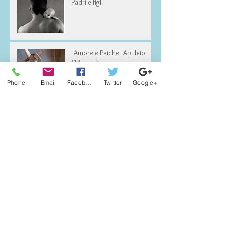
Padri e figli
"Amore e Psiche" Apuleio
(1°parte)
Phone
Email
Facebook
Twitter
Google+
Arte e Psiche
Paura di essere liberi
Semplicità