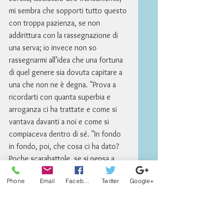
mi sembra che sopporti tutto questo 
con troppa pazienza, se non 
addirittura con la rassegnazione di 
una serva; io invece non so 
rassegnarmi all’idea che una fortuna 
di quel genere sia dovuta capitare a 
una che non ne è degna. "Prova a 
ricordarti con quanta superbia e 
arroganza ci ha trattate e come si 
vantava davanti a noi e come si 
compiaceva dentro di sé. "In fondo 
in fondo, poi, che cosa ci ha dato? 
Poche scarabattole, se si pensa a 
tutti i tesori che possiede, e a 
Phone
Email
Facebook
Twitter
Google+
malincuore per giunta; poi su due 
piedi si è liberata della nostra 
presenza e a soffi e a fischi ci ha 
fatto portar via. Ma quant’è vero che 